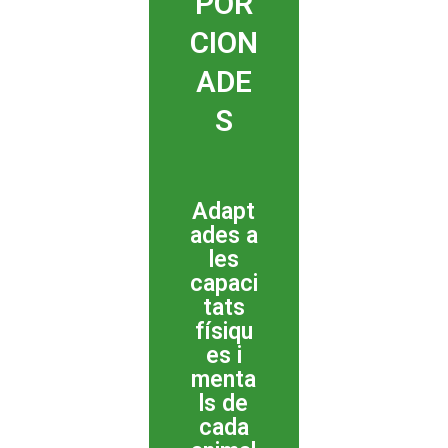
POR
CION
ADE
S
Adapt
ades a
les
capaci
tats
físiqu
es i
menta
ls de
cada