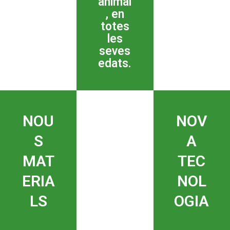
animal
, en
totes
les
seves
edats.
NOU
NOV
S
A
MAT
TEC
ERIA
NOL
LS
OGIA