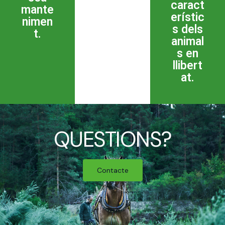
caract
mante
erístic
nimen
s dels
t.
animal
s en
llibert
at.
QUESTIONS?
Contacte