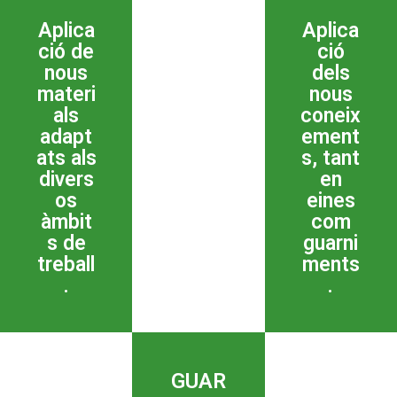
Aplica
Aplica
ció de
ció
nous
dels
materi
nous
als
coneix
adapt
ement
ats als
s, tant
divers
en
os
eines
àmbit
com
s de
guarni
treball
ments
.
.
GUAR