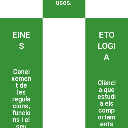
usos.
EINE
ETO
S
LOGI
A
Conei
xemen
Ciènci
t de
a que
les
estudi
regula
a els
cions,
comp
funcio
ortam
ns i el
ents
seu