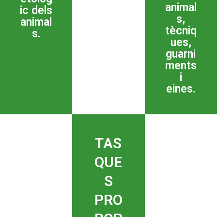
animal
ic dels
s,
animal
tècniq
s.
ues,
guarni
ments
i
eines.
TAS
QUE
S
PRO