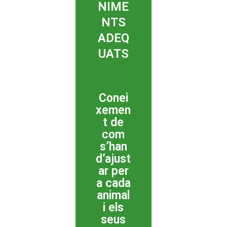
NIME
NTS
ADEQ
UATS
Conei
xemen
t de
com
s’han
d’ajust
ar per
a cada
animal
i els
seus