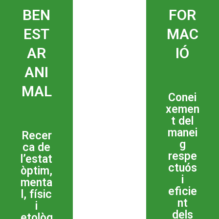
BEN
FOR
EST
MAC
AR
IÓ
ANI
MAL
Conei
xemen
t del
manei
Recer
g
ca de
respe
l’estat
ctuós
òptim,
i
menta
eficie
l, físic
nt
i
dels
etològ